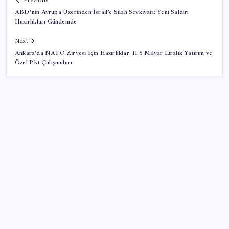
Previous
ABD’nin Avrupa Üzerinden İsrail’e Silah Sevkiyatı: Yeni Saldırı
Hazırlıkları Gündemde
Next
Ankara’da NATO Zirvesi İçin Hazırlıklar: 11.5 Milyar Liralık Yatırım ve
Özel Pist Çalışmaları
SON YAZILAR
Türkiye’de İnternet Kullanım Oranı Ne Durumda?
TÜİK Açıkladı!
Türkiye’nin yerli ve milli lokomotifi Afrika’da