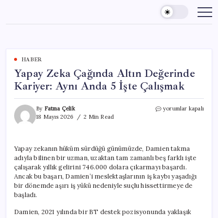
Skip
to
content
HABER
Yapay Zeka Çağında Altın Değerinde
Kariyer: Aynı Anda 5 İşte Çalışmak
Yapay
By
Fatma Çelik
yorumlar kapalı
Zeka
18 Mayıs 2026
2 Min Read
Çağında
Altın
Değerinde
Yapay zekanın hüküm sürdüğü günümüzde, Damien takma
Kariyer:
adıyla bilinen bir uzman, uzaktan tam zamanlı beş farklı işte
Aynı
Anda
çalışarak yıllık gelirini 746.000 dolara çıkarmayı başardı.
5
Ancak bu başarı, Damien’i meslektaşlarının iş kaybı yaşadığı
İşte
bir dönemde aşırı iş yükü nedeniyle suçlu hissettirmeye de
Çalışmak
başladı.
için
Damien, 2021 yılında bir BT destek pozisyonunda yaklaşık