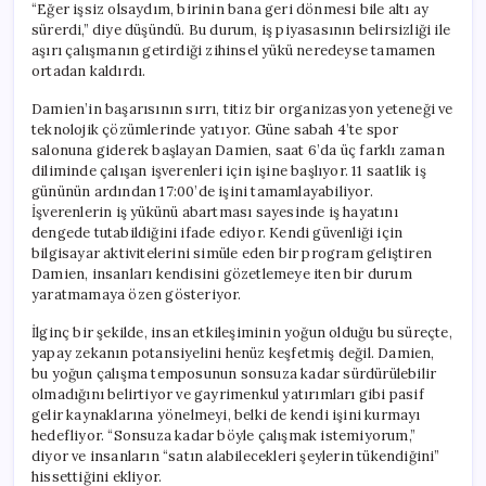
“Eğer işsiz olsaydım, birinin bana geri dönmesi bile altı ay
sürerdi,” diye düşündü. Bu durum, iş piyasasının belirsizliği ile
aşırı çalışmanın getirdiği zihinsel yükü neredeyse tamamen
ortadan kaldırdı.
Damien’in başarısının sırrı, titiz bir organizasyon yeteneği ve
teknolojik çözümlerinde yatıyor. Güne sabah 4’te spor
salonuna giderek başlayan Damien, saat 6’da üç farklı zaman
diliminde çalışan işverenleri için işine başlıyor. 11 saatlik iş
gününün ardından 17:00’de işini tamamlayabiliyor.
İşverenlerin iş yükünü abartması sayesinde iş hayatını
dengede tutabildiğini ifade ediyor. Kendi güvenliği için
bilgisayar aktivitelerini simüle eden bir program geliştiren
Damien, insanları kendisini gözetlemeye iten bir durum
yaratmamaya özen gösteriyor.
İlginç bir şekilde, insan etkileşiminin yoğun olduğu bu süreçte,
yapay zekanın potansiyelini henüz keşfetmiş değil. Damien,
bu yoğun çalışma temposunun sonsuza kadar sürdürülebilir
olmadığını belirtiyor ve gayrimenkul yatırımları gibi pasif
gelir kaynaklarına yönelmeyi, belki de kendi işini kurmayı
hedefliyor. “Sonsuza kadar böyle çalışmak istemiyorum,”
diyor ve insanların “satın alabilecekleri şeylerin tükendiğini”
hissettiğini ekliyor.