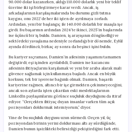
90.000 dolar kazanırken, aldığı 110.000 dolarlık yeni bir teklif
üzerine iki işi birleştirmeye karar verdi. Ancak, iş
arkadaşlarının karşılaşmalarında bu durumu gizli tutma
kaygısı, onu 2022’de her iki işten de ayrılmaya zorladı.
Ardından, yeni bir başlangıç ile 140.000 dolarlık bir maaşla işe
girdi. Bu başarının ardından 2024’te ikinci, 2025’in başlarında
ise üçüncü bir iş buldu. Damien, iş arayışının döngüselliği ve
sektördeki yavaşlama nedeniyle zorlandığı bir dönemde, Eylül
ayında dördüncü, birkaç ay sonra da beşinci işini buldu.
Bu kariyer sıçraması, Damien’in ailesinin yaşamını tamamen
değiştirdi; eşi işinden ayrılabildi, Damien ise kazancını
ailesinin ihtiyaçlarını karşılamak ve yeni bir araba alarak mali
güvence sağlamak için kullanmaya başladı. Ancak en büyük
korkusu, tek bir işverene bağımlı olmak. Damien, başarılı
kariyerine rağmen, altıncı bir işe girmekten çekinmeyeceğini,
ancak son aylarda işten çıkarılan eski meslektaşlarının
LinkedIn paylaşımlarını görünce suçluluk duyduğunu da itiraf
ediyor. “Gerçekten ihtiyaç duyan insanlar varken tüm açık
pozisyonları doldurmak istemiyorum,” diyor.
Yine de bu suçluluk duygusu uzun sürmedi. Geçen yıl, üç
pozisyondan birinin yerini doldurması altı ay sürdüğünde,
Damien bunun işsizlikteki belirsizliği pekiştirdiğini fark etti.