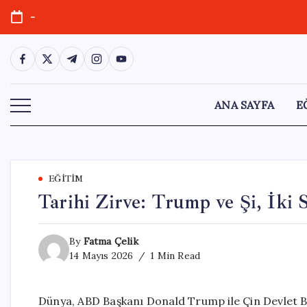
Skip
-
to
content
https://www.facebook.com/
https://twitter.com/
https://t.me/
https://www.instagram.com/
https://youtube.com/
ANA SAYFA
E
EĞITIM
Tarihi Zirve: Trump ve Şi, İki
By
Fatma Çelik
14 Mayıs 2026
1 Min Read
Dünya, ABD Başkanı Donald Trump ile Çin Devlet Ba