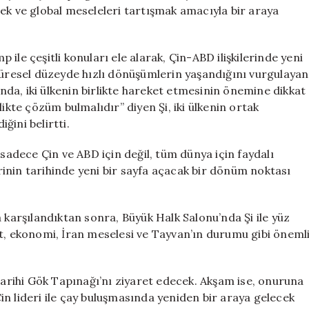
İki
irmek ve global meseleleri tartışmak amacıyla bir araya
Süper
Gücün
Geleceğini
ile çeşitli konuları ele alarak, Çin-ABD ilişkilerinde yeni
Konuştu
 Küresel düzeyde hızlı dönüşümlerin yaşandığını vurgulayan
için
anda, iki ülkenin birlikte hareket etmesinin önemine dikkat
ikte çözüm bulmalıdır” diyen Şi, iki ülkenin ortak
iğini belirtti.
in sadece Çin ve ABD için değil, tüm dünya için faydalı
erinin tarihinde yeni bir sayfa açacak bir dönüm noktası
arşılandıktan sonra, Büyük Halk Salonu’nda Şi ile yüz
et, ekonomi, İran meselesi ve Tayvan’ın durumu gibi öneml
rihi Gök Tapınağı’nı ziyaret edecek. Akşam ise, onuruna
n lideri ile çay buluşmasında yeniden bir araya gelecek