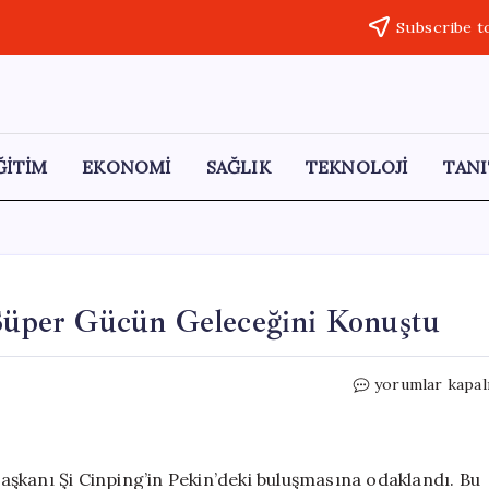
Subscribe t
ĞİTİM
EKONOMİ
SAĞLIK
TEKNOLOJİ
TANI
 Süper Gücün Geleceğini Konuştu
Tarihi
yorumlar kapal
Zirve:
Trump
ve
Şi,
şkanı Şi Cinping’in Pekin’deki buluşmasına odaklandı. Bu