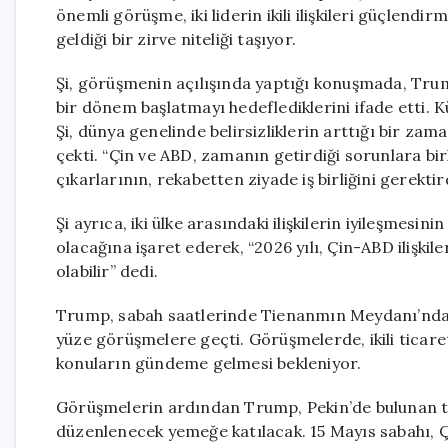
önemli görüşme, iki liderin ikili ilişkileri güçlend
geldiği bir zirve niteliği taşıyor.
Şi, görüşmenin açılışında yaptığı konuşmada, Trump 
bir dönem başlatmayı hedeflediklerini ifade etti.
Şi, dünya genelinde belirsizliklerin arttığı bir zam
çekti. “Çin ve ABD, zamanın getirdiği sorunlara birl
çıkarlarının, rekabetten ziyade iş birliğini gerektird
Şi ayrıca, iki ülke arasındaki ilişkilerin iyileşmesin
olacağına işaret ederek, “2026 yılı, Çin-ABD ilişkil
olabilir” dedi.
Trump, sabah saatlerinde Tienanmın Meydanı’nda k
yüze görüşmelere geçti. Görüşmelerde, ikili ticar
konuların gündeme gelmesi bekleniyor.
Görüşmelerin ardından Trump, Pekin’de bulunan ta
düzenlenecek yemeğe katılacak. 15 Mayıs sabahı, Çi