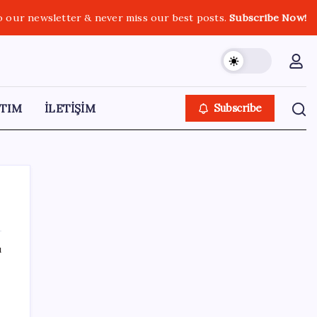
o our newsletter & never miss our best posts.
Subscribe Now!
TIM
İLETİŞİM
Subscribe
ı
SON YAZILAR
Türkiye’de İnternet Kullanım Oranı Ne
Durumda? TÜİK Açıkladı!