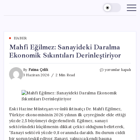
Skip
to
content
HABER
Mahfi Eğilmez: Sanayideki Daralma
Ekonomik Sıkıntıları Derinleştiriyor
Mahfi
By
Fatma Çelik
yorumlar kapalı
Eğilmez:
3 Haziran 2026
2 Min Read
Sanayideki
Daralma
Ekonomik
Sıkıntıları
Derinleştiriyor
için
Eski Hazine Müsteşarı ve ünlü iktisatçı Dr. Mahfi Eğilmez,
Türkiye ekonomisinin 2026 yılının ilk çeyreğinde elde ettiği
yüzde 2,5 büyümeyi değerlendirdi. Eğilmez, sanayi
sektöründeki küçülmenin dikkat çekici olduğunu belirterek,
“Sanayi sektörü yüzde 0,8 oranında daraldı. Bu durum ciddi
bir sorun teşkil ediyor. Sanayi, yalnızca kendi başına