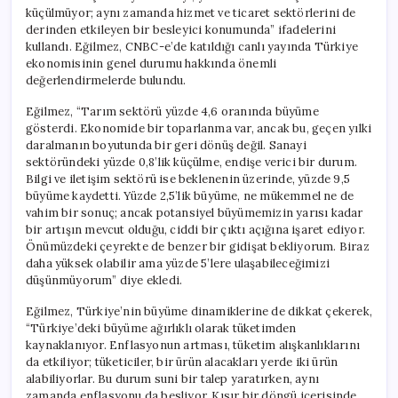
küçülmüyor; aynı zamanda hizmet ve ticaret sektörlerini de
derinden etkileyen bir besleyici konumunda” ifadelerini
kullandı. Eğilmez, CNBC-e’de katıldığı canlı yayında Türkiye
ekonomisinin genel durumu hakkında önemli
değerlendirmelerde bulundu.
Eğilmez, “Tarım sektörü yüzde 4,6 oranında büyüme
gösterdi. Ekonomide bir toparlanma var, ancak bu, geçen yılki
daralmanın boyutunda bir geri dönüş değil. Sanayi
sektöründeki yüzde 0,8’lik küçülme, endişe verici bir durum.
Bilgi ve iletişim sektörü ise beklenenin üzerinde, yüzde 9,5
büyüme kaydetti. Yüzde 2,5’lik büyüme, ne mükemmel ne de
vahim bir sonuç; ancak potansiyel büyümemizin yarısı kadar
bir artışın mevcut olduğu, ciddi bir çıktı açığına işaret ediyor.
Önümüzdeki çeyrekte de benzer bir gidişat bekliyorum. Biraz
daha yüksek olabilir ama yüzde 5’lere ulaşabileceğimizi
düşünmüyorum” diye ekledi.
Eğilmez, Türkiye’nin büyüme dinamiklerine de dikkat çekerek,
“Türkiye’deki büyüme ağırlıklı olarak tüketimden
kaynaklanıyor. Enflasyonun artması, tüketim alışkanlıklarını
da etkiliyor; tüketiciler, bir ürün alacakları yerde iki ürün
alabiliyorlar. Bu durum suni bir talep yaratırken, aynı
zamanda enflasyonu da besliyor. Kısır bir döngü içerisinde