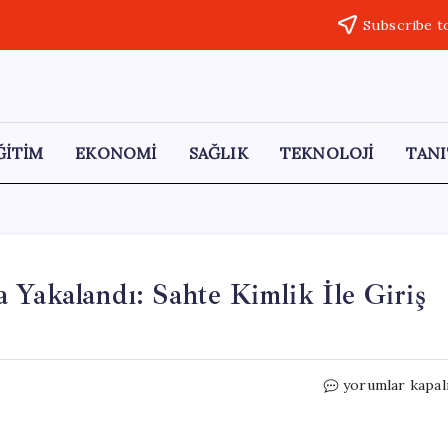
Subscribe t
ĞİTİM
EKONOMİ
SAĞLIK
TEKNOLOJİ
TANI
 Yakalandı: Sahte Kimlik İle Giriş
Kamyonet
yorumlar kapal
Hırsızı
Otel
Odasında