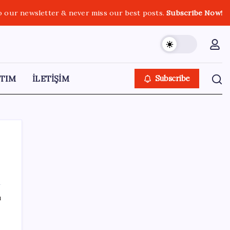
o our newsletter & never miss our best posts.
Subscribe Now!
TIM
İLETİŞİM
Subscribe
SON YAZILAR
ı
Türkiye’de İnternet Kullanım Oranı Ne
Durumda? TÜİK Açıkladı!