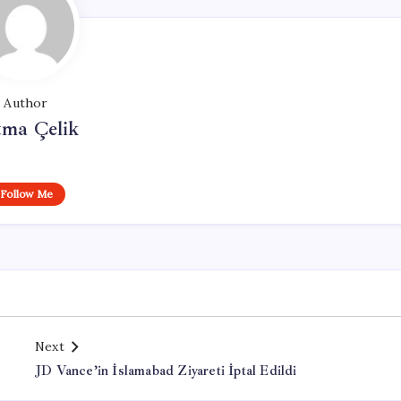
Author
tma Çelik
Follow Me
Next
JD Vance’in İslamabad Ziyareti İptal Edildi