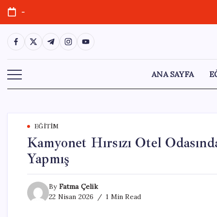
Skip
-
to
content
https://www.facebook.com/
https://twitter.com/
https://t.me/
https://www.instagram.com/
https://youtube.com/
ANA SAYFA
E
EĞITIM
Kamyonet Hırsızı Otel Odasında
Yapmış
By
Fatma Çelik
22 Nisan 2026
1 Min Read