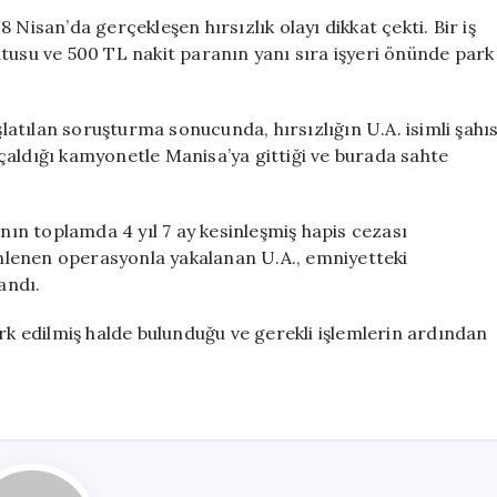
Yakalandı:
Nisan’da gerçekleşen hırsızlık olayı dikkat çekti. Bir iş
Sahte
tusu ve 500 TL nakit paranın yanı sıra işyeri önünde park
Kimlik
İle
Giriş
şlatılan soruşturma sonucunda, hırsızlığın U.A. isimli şahı
Yapmış
n çaldığı kamyonetle Manisa’ya gittiği ve burada sahte
için
’nın toplamda 4 yıl 7 ay kesinleşmiş hapis cezası
nlenen operasyonla yakalanan U.A., emniyetteki
andı.
erk edilmiş halde bulunduğu ve gerekli işlemlerin ardından