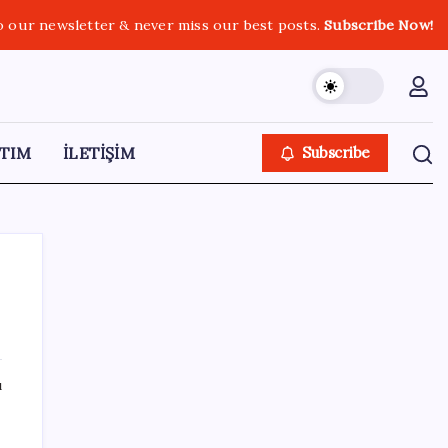
o our newsletter & never miss our best posts.
Subscribe Now!
TIM
İLETİŞİM
Subscribe
SON YAZILAR
ı
Türkiye’de İnternet Kullanım Oranı Ne
Durumda? TÜİK Açıkladı!