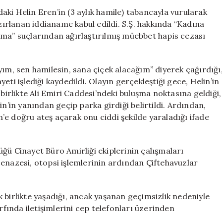
Edici
ki Helin Eren’in (3 aylık hamile) tabancayla vurularak
Detaylar:
azırlanan iddianame kabul edildi. S.Ş. hakkında “Kadına
Katilinin
rma” suçlarından ağırlaştırılmış müebbet hapis cezası
İfadesi
İddianamede
Ortaya
yım, sen hamilesin, sana çiçek alacağım” diyerek çağırdığı
Çıktı
ti işlediği kaydedildi. Olayın gerçekleştiği gece, Helin’in
için
 birlikte Ali Emiri Caddesi’ndeki buluşma noktasına geldiği,
in’in yanından geçip parka girdiği belirtildi. Ardından,
e doğru ateş açarak onu ciddi şekilde yaraladığı ifade
ğü Cinayet Büro Amirliği ekiplerinin çalışmaları
enazesi, otopsi işlemlerinin ardından Çiftehavuzlar
rak birlikte yaşadığı, ancak yaşanan geçimsizlik nedeniyle
rfında iletişimlerini cep telefonları üzerinden