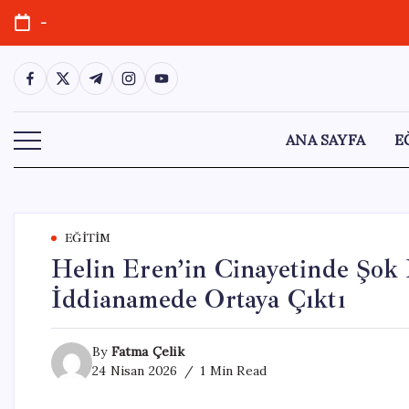
Skip
-
to
content
https://www.facebook.com/
https://twitter.com/
https://t.me/
https://www.instagram.com/
https://youtube.com/
ANA SAYFA
E
EĞITIM
Helin Eren’in Cinayetinde Şok E
İddianamede Ortaya Çıktı
By
Fatma Çelik
24 Nisan 2026
1 Min Read