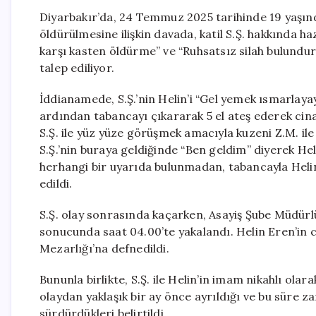
Diyarbakır’da, 24 Temmuz 2025 tarihinde 19 yaşında
öldürülmesine ilişkin davada, katil S.Ş. hakkında h
karşı kasten öldürme” ve “Ruhsatsız silah bulundu
talep ediliyor.
İddianamede, S.Ş.’nin Helin’i “Gel yemek ısmarlaya
ardından tabancayı çıkararak 5 el ateş ederek cinaye
S.Ş. ile yüz yüze görüşmek amacıyla kuzeni Z.M. ile
S.Ş.’nin buraya geldiğinde “Ben geldim” diyerek Hel
herhangi bir uyarıda bulunmadan, tabancayla Helin’
edildi.
S.Ş. olay sonrasında kaçarken, Asayiş Şube Müdürlü
sonucunda saat 04.00’te yakalandı. Helin Eren’in c
Mezarlığı’na defnedildi.
Bununla birlikte, S.Ş. ile Helin’in imam nikahlı ola
olaydan yaklaşık bir ay önce ayrıldığı ve bu süre za
sürdürdükleri belirtildi.