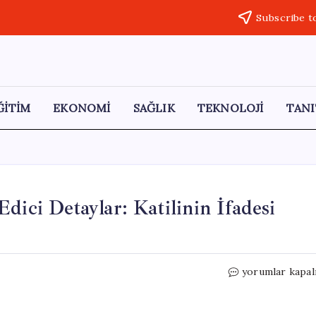
Subscribe t
ĞİTİM
EKONOMİ
SAĞLIK
TEKNOLOJİ
TANI
dici Detaylar: Katilinin İfadesi
Helin
yorumlar kapal
Eren’in
Cinayetinde
Şok