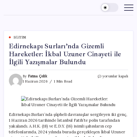
Skip
to
content
EĞITIM
Edirnekapı Surları’nda Gizemli
Hareketler: İkbal Uzuner Cinayeti ile
İlgili Yazışmalar Bulundu
Edirnekapı
By
Fatma Çelik
yorumlar kapalı
Surları’nda
1 Haziran 2026
1 Min Read
Gizemli
Hareketler:
İkbal
Uzuner
Cinayeti
ile
Edirnekapı Surları’nda şüpheli davranışlar sergileyen iki genç,
İlgili
1 Haziran 2026 tarihinde İstanbul Fatih’te polis tarafından
Yazışmalar
yakalandı. A.H.K. (18) ve E.D.Y. (16) isimli şahısların cep
Bulundu
telefonlarında, 2024 yılında burada gerçekleşen İkbal Uzuner
için