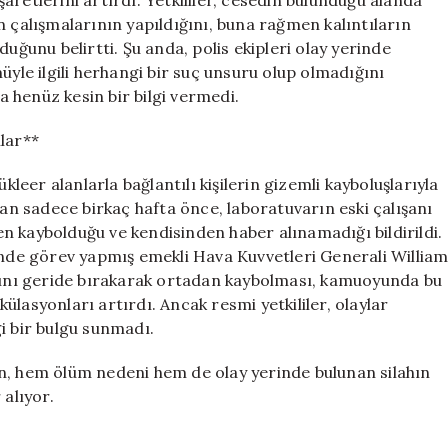
retlerini artırdı. Yetkililer, cesedin bulunduğu alanda
n çalışmalarının yapıldığını, buna rağmen kalıntıların
uğunu belirtti. Şu anda, polis ekipleri olay yerinde
üyle ilgili herhangi bir suç unsuru olup olmadığını
 henüz kesin bir bilgi vermedi.
lar**
eer alanlarla bağlantılı kişilerin gizemli kayboluşlarıyla
tan sadece birkaç hafta önce, laboratuvarın eski çalışanı
n kaybolduğu ve kendisinden haber alınamadığı bildirildi.
rinde görev yapmış emekli Hava Kuvvetleri Generali Willia
arını geride bırakarak ortadan kaybolması, kamuoyunda bu
lasyonları artırdı. Ancak resmi yetkililer, olaylar
i bir bulgu sunmadı.
n, hem ölüm nedeni hem de olay yerinde bulunan silahın
 alıyor.