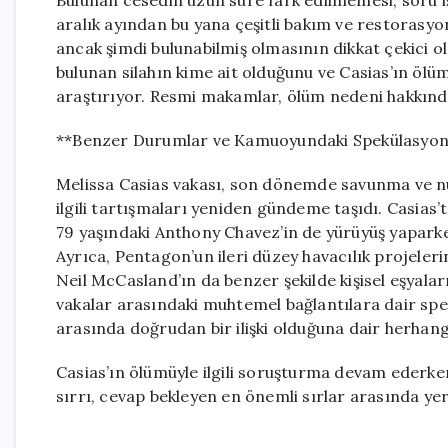
Bulunan cesedin uzun süre fark edilmemesi, soru işa
aralık ayından bu yana çeşitli bakım ve restorasyo
ancak şimdi bulunabilmiş olmasının dikkat çekici old
bulunan silahın kime ait olduğunu ve Casias’ın ölüm
araştırıyor. Resmi makamlar, ölüm nedeni hakkında
**Benzer Durumlar ve Kamuoyundaki Spekülasyon
Melissa Casias vakası, son dönemde savunma ve nükl
ilgili tartışmaları yeniden gündeme taşıdı. Casias’
79 yaşındaki Anthony Chavez’in de yürüyüş yaparke
Ayrıca, Pentagon’un ileri düzey havacılık projele
Neil McCasland’ın da benzer şekilde kişisel eşyal
vakalar arasındaki muhtemel bağlantılara dair spekü
arasında doğrudan bir ilişki olduğuna dair herhang
Casias’ın ölümüyle ilgili soruşturma devam ederke
sırrı, cevap bekleyen en önemli sırlar arasında yer