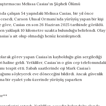
Çıkan
Gizem:
a çalışan 54 yaşındaki Melissa Casias, bir yıl önce
Atom
cesedi, Carson Ulusal Ormanı’nda yürüyüş yapan bir kişi
Araştırmacısı
lere göre, Casias en son 26 Haziran 2025 tarihinde görüldü.
Melissa
Casias’ın
n yaklaşık 10 kilometre uzakta bulunduğu belirlendi. Olay
Şüpheli
Casias’a ait olup olmadığı henüz kesinleşmedi.
Ölümü
için
olarak görev yapan Casias’ın kaybolduğu gün sergilediği
haline geldi. Yetkililer, Casias’ın o gün cep telefonundak
ğını tespit etti. Sabah saatlerinde eşi Mark Casias’ı
tuğunu söyleyerek eve döneceğini bildirdi. Ancak güvenlik
şına bir eyalet yolu üzerinde yürüyüş yaparken
or**