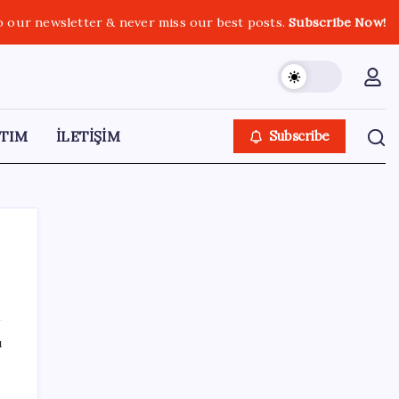
o our newsletter & never miss our best posts.
Subscribe Now!
TIM
İLETİŞİM
Subscribe
SON YAZILAR
ı
Türkiye’de İnternet Kullanım Oranı Ne
Durumda? TÜİK Açıkladı!