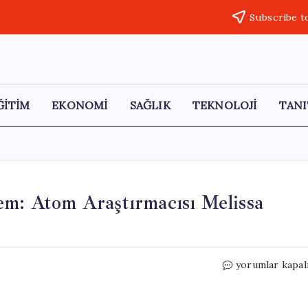
Subscribe t
ĞİTİM
EKONOMİ
SAĞLIK
TEKNOLOJİ
TANI
em: Atom Araştırmacısı Melissa
Bir
yorumlar kapal
Yıl
Sonra
Ortaya