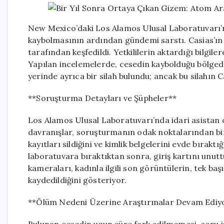
New Mexico’daki Los Alamos Ulusal Laboratuvarı’nd
kaybolmasının ardından gündemi sarstı. Casias’ın 
tarafından keşfedildi. Yetkililerin aktardığı bilgi
Yapılan incelemelerde, cesedin kaybolduğu bölgede
yerinde ayrıca bir silah bulundu; ancak bu silahın 
**Soruşturma Detayları ve Şüpheler**
Los Alamos Ulusal Laboratuvarı’nda idari asistan 
davranışlar, soruşturmanın odak noktalarından biri 
kayıtları sildiğini ve kimlik belgelerini evde bıraktı
laboratuvara bıraktıktan sonra, giriş kartını unut
kameraları, kadınla ilgili son görüntülerin, tek ba
kaydedildiğini gösteriyor.
**Ölüm Nedeni Üzerine Araştırmalar Devam Ediy