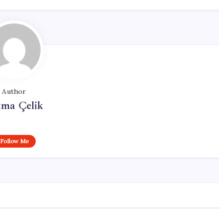
Author
tma Çelik
Follow Me