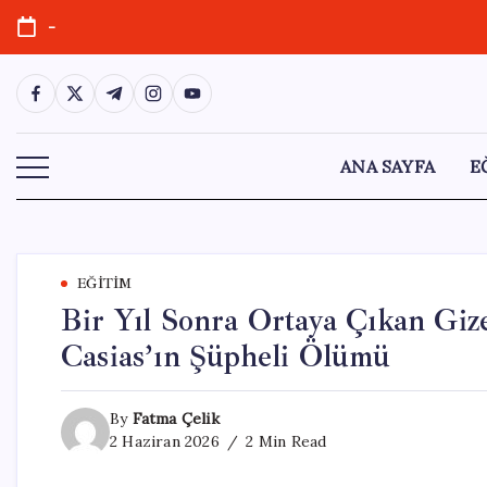
Skip
-
to
content
https://www.facebook.com/
https://twitter.com/
https://t.me/
https://www.instagram.com/
https://youtube.com/
ANA SAYFA
E
EĞITIM
Bir Yıl Sonra Ortaya Çıkan Giz
Casias’ın Şüpheli Ölümü
By
Fatma Çelik
2 Haziran 2026
2 Min Read