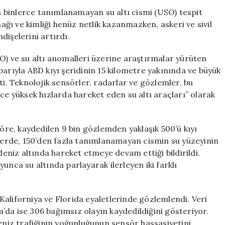
Altı
on binlerce tanımlanamayan su altı cismi (USO) tespit
Cisimleri:
nağı ve kimliği henüz netlik kazanmazken, askeri ve sivil
Tanımlanamaya
dişelerini artırdı.
Nesnelerin
Sayısı
 ve su altı anomalleri üzerine araştırmalar yürüten
Artıyor
barıyla ABD kıyı şeridinin 15 kilometre yakınında ve büyük
için
ti. Teknolojik sensörler, radarlar ve gözlemler, bu
ce yüksek hızlarda hareket eden su altı araçları” olarak
re, kaydedilen 9 bin gözlemden yaklaşık 500’ü kıyı
zlerde, 150’den fazla tanımlanamayan cismin su yüzeyinin
deniz altında hareket etmeye devam ettiği bildirildi.
unca su altında parlayarak ilerleyen iki farklı
aliforniya ve Florida eyaletlerinde gözlemlendi. Veri
da’da ise 306 bağımsız olayın kaydedildiğini gösteriyor.
deniz trafiğinin yoğunluğunun sensör hassasiyetini