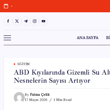
Skip
-
to
content
https://www.facebook.com/
https://twitter.com/
https://t.me/
https://www.instagram.com/
https://youtube.com/
ANA SAYFA
E
EĞITIM
ABD Kıyılarında Gizemli Su Al
Nesnelerin Sayısı Artıyor
By
Fatma Çelik
17 Mayıs 2026
1 Min Read