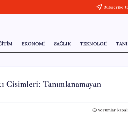
Subscribe t
ĞİTİM
EKONOMİ
SAĞLIK
TEKNOLOJİ
TANI
tı Cisimleri: Tanımlanamayan
ABD
yorumlar kapal
Kıyılarında
Gizemli
Su