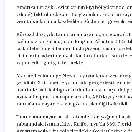
Amerika Birleşik Devletleri’nin kıyı bölgelerinde, 
edildiği bildirilmektedir. Bu gizemli nesnelerin kay
veri tabanlarında kaydedilen gözlemler güvenlik en
Küresel düzeyde tanımlanamayan uçan nesne (UFO)
bağımsız bir kuruluş olan Enigma, Ağustos 2025 iti
su kütlelerinde 9 binden fazla gizemli cisim kaydet
cisimlerin askeri denizaltılar tarafından “son dere
rapor edildiğini göstermekte.
Marine Technology News’ta yayımlanan verilere gö
şeridinin 8 kilometre yakınında gerçekleşti. Anali
üzerinde asılı kaldığı ve ardından hızla suya dalıp 
Ayrıca Enigma’nın raporlarında, ABD kıyı şeridi boy
tanımlanamayan cismin görüntülendiği belirtildi.
Tanımlanamayan su altı cisimleri en yoğun olarak K
tabanındaki istatistikler, Kaliforniya’da 389, Flori
Araştırmacılar, bu bölgelerdeki askeri üslerin ve 