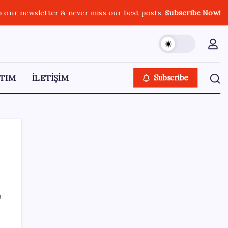
o our newsletter & never miss our best posts.
Subscribe Now!
TIM
İLETİŞİM
Subscribe
SON YAZILAR
ı
Türkiye’de İnternet Kullanım Oranı Ne
Durumda? TÜİK Açıkladı!