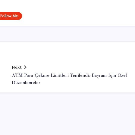
Follow Me
Next
ATM Para Çekme Limitleri Yenilendi: Bayram İçin Özel
Düzenlemeler
Office Lisans Satın Al